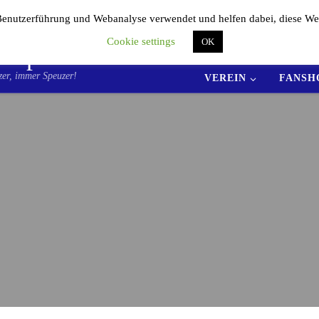
enutzerführung und Webanalyse verwendet und helfen dabei, diese We
Cookie settings
OK
. Sportfreunde 04
AKTUELLES
TE
er, immer Speuzer!
VEREIN
FANSH