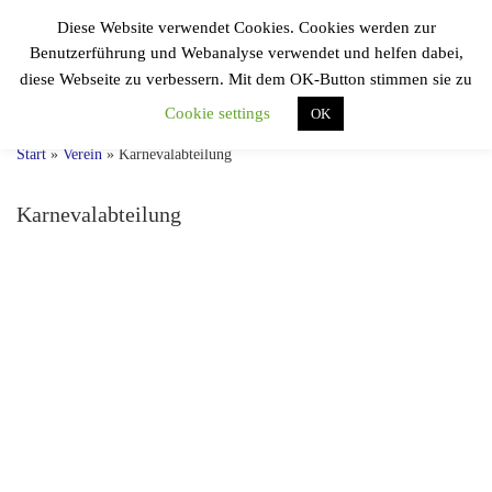
Diese Website verwendet Cookies. Cookies werden zur
Zum Inhalt springen
F.F.V.
Benutzerführung und Webanalyse verwendet und helfen dabei,
Sportfreunde 04
Search
diese Webseite zu verbessern. Mit dem OK-Button stimmen sie zu
Einmal Speuzer, immer Speuzer!
Cookie settings
OK
Start
»
Verein
»
Karnevalabteilung
Karnevalabteilung