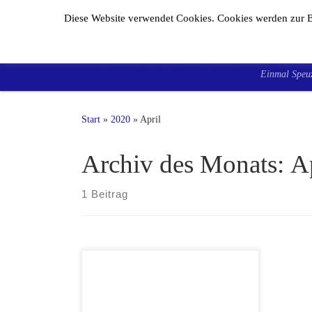
Diese Website verwendet Cookies. Cookies werden zur B
Zum Inhalt springen
F.F.V
Einmal Speuz
Start
»
2020
»
April
Archiv des Monats:
A
1 Beitrag
Bericht des HFV Liebe Mitglieder des
Hessischen Fußball-Verbandes, die
Corona-Pandemie stellt uns alle vor