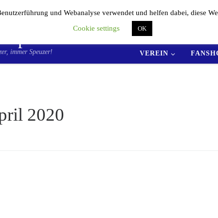
enutzerführung und Webanalyse verwendet und helfen dabei, diese We
Cookie settings
OK
. Sportfreunde 04
AKTUELLES
TE
er, immer Speuzer!
VEREIN
FANSH
pril 2020