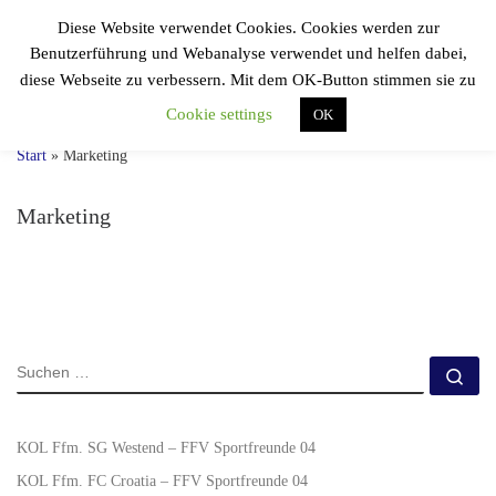
Diese Website verwendet Cookies. Cookies werden zur
Zum Inhalt springen
F.F.V.
Benutzerführung und Webanalyse verwendet und helfen dabei,
Sportfreunde 04
Search
diese Webseite zu verbessern. Mit dem OK-Button stimmen sie zu
Einmal Speuzer, immer Speuzer!
Cookie settings
OK
Start
»
Marketing
Marketing
KOL Ffm. SG Westend – FFV Sportfreunde 04
KOL Ffm. FC Croatia – FFV Sportfreunde 04