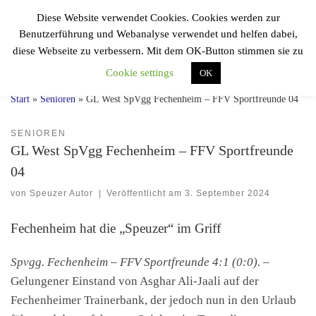
Diese Website verwendet Cookies. Cookies werden zur
Zum Inhalt springen
F.F.V.
Benutzerführung und Webanalyse verwendet und helfen dabei,
Sportfreunde 04
Search
diese Webseite zu verbessern. Mit dem OK-Button stimmen sie zu
Einmal Speuzer, immer Speuzer!
Cookie settings
OK
Start
»
Senioren
»
GL West SpVgg Fechenheim – FFV Sportfreunde 04
SENIOREN
GL West SpVgg Fechenheim – FFV Sportfreunde
04
von
Speuzer Autor
|
Veröffentlicht am
3. September 2024
Fechenheim hat die „Speuzer“ im Griff
Spvgg. Fechenheim – FFV Sportfreunde 4:1 (0:0).
–
Gelungener Einstand von Asghar Ali-Jaali auf der
Fechenheimer Trainerbank, der jedoch nun in den Urlaub