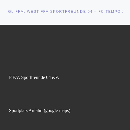
Nä
GL FFM. WEST FFV SPORTFREUNDE 04 – FC TEMPO
F.F.V. Sportfreunde 04 e.V.
Sportplatz Anfahrt (google-maps)