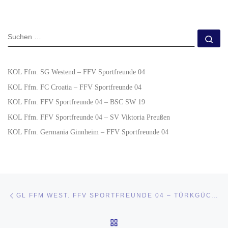
KOL Ffm. SG Westend – FFV Sportfreunde 04
KOL Ffm. FC Croatia – FFV Sportfreunde 04
KOL Ffm. FFV Sportfreunde 04 – BSC SW 19
KOL Ffm. FFV Sportfreunde 04 – SV Viktoria Preußen
KOL Ffm. Germania Ginnheim – FFV Sportfreunde 04
Beitragsnavigation
Vorheriger Beitrag
GL FFM WEST. FFV SPORTFREUNDE 04 – TÜRKGÜCÜ FRANKFURT
ZURÜCK ZUR BEITRAGSL