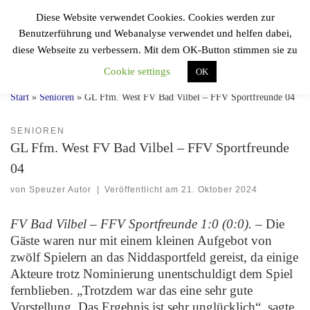
Diese Website verwendet Cookies. Cookies werden zur
Zum Inhalt springen
F.F.V.
Benutzerführung und Webanalyse verwendet und helfen dabei,
Sportfreunde 04
Search
diese Webseite zu verbessern. Mit dem OK-Button stimmen sie zu
Einmal Speuzer, immer Speuzer!
Cookie settings
OK
Start
»
Senioren
»
GL Ffm. West FV Bad Vilbel – FFV Sportfreunde 04
SENIOREN
GL Ffm. West FV Bad Vilbel – FFV Sportfreunde
04
von
Speuzer Autor
|
Veröffentlicht am
21. Oktober 2024
FV Bad Vilbel – FFV Sportfreunde 1:0 (0:0).
– Die
Gäste waren nur mit einem kleinen Aufgebot von
zwölf Spielern an das Niddasportfeld gereist, da einige
Akteure trotz Nominierung unentschuldigt dem Spiel
fernblieben. „Trotzdem war das eine sehr gute
Vorstellung. Das Ergebnis ist sehr unglücklich“, sagte