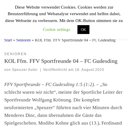
Diese Website verwendet Cookies. Cookies werden zur
Zum Inhalt springen
F.F.V.
Benutzerführung und Webanalyse verwendet und helfen dabei,
Sportfreunde 04
Search
diese Webseite zu verbessern. Mit dem OK-Button stimmen sie zu
Einmal Speuzer, immer Speuzer!
Cookie settings
OK
Start
»
Senioren
»
KOL Ffm. FFV Sportfreunde 04 – FC Gudesding
SENIOREN
KOL Ffm. FFV Sportfreunde 04 – FC Gudesding
von
Speuzer Autor
|
Veröffentlicht am
18. August 2025
FFV Sportfreunde – FC Gudesding 1:5 (1:2).
– „So
schlecht waren wir nicht“, meinte der Sportliche Leiter der
Sportfreunde Wolfgang Krönung. Die komplett
neuformierten „Speuzer“ führten nach vier Minuten durch
Menderes Dinc, dann übernahmen die Gäste das
Spielgeschehen. Modibo Kohne glich aus (13.), Ferdinand