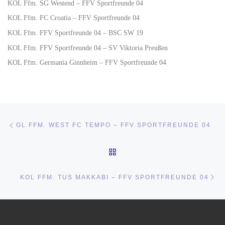
KOL Ffm. SG Westend – FFV Sportfreunde 04
KOL Ffm. FC Croatia – FFV Sportfreunde 04
KOL Ffm. FFV Sportfreunde 04 – BSC SW 19
KOL Ffm. FFV Sportfreunde 04 – SV Viktoria Preußen
KOL Ffm. Germania Ginnheim – FFV Sportfreunde 04
Beitragsnavigation
Vorheriger Beitrag
GL FFM. WEST FC TEMPO – FFV SPORTFREUNDE 04
ZURÜCK ZUR BEITRAGSL
Nä
KOL FFM. TUS MAKKABI – FFV SPORTFREUNDE 04