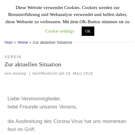
Diese Website verwendet Cookies. Cookies werden zur
Zum Inhalt springen
F.F.V.
Benutzerführung und Webanalyse verwendet und helfen dabei,
Sportfreunde 04
Search
diese Webseite zu verbessern. Mit dem OK-Button stimmen sie zu
Einmal Speuzer, immer Speuzer!
Cookie settings
OK
Start
»
Verein
»
Zur aktuellen Situation
VEREIN
Zur aktuellen Situation
von
mseipp
|
Veröffentlicht am
18. März 2020
Liebe Vereinsmitglieder,
liebe Freunde unseres Vereins,
die Ausbreitung des Corona Virus hat uns momentan
fest im Griff.