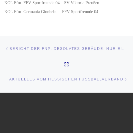
KOL Ffm. FFV Sportfreunde 04 – SV Viktoria Preußen
KOL Ffm. Germania Ginnheim – FFV Sportfreunde 04
Beitragsnavigation
Vorheriger Beitrag
BERICHT DER FNP: DESOLATES GEBÄUDE: NUR EIN KLEINER HOFFNUNGSSCHIMMER FÜR DIE „SPEUZER“
ZURÜCK ZUR BEITRAGSL
Nä
AKTUELLES VOM HESSISCHEN FUSSBALLVERBAND