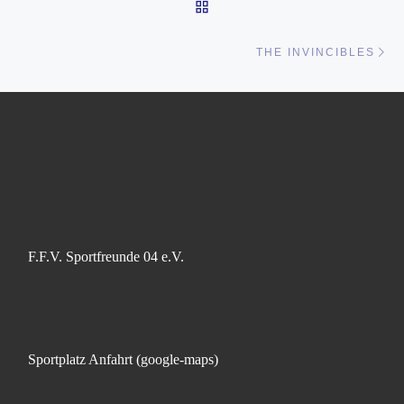
ZURÜCK ZUR BEITRAGSL
Nä
THE INVINCIBLES
F.F.V. Sportfreunde 04 e.V.
Sportplatz Anfahrt (google-maps)