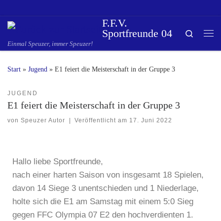
Zum Inhalt springen
F.F.V.
Sportfreunde 04
Search
Einmal Speuzer, immer Speuzer!
Start
»
Jugend
»
E1 feiert die Meisterschaft in der Gruppe 3
JUGEND
E1 feiert die Meisterschaft in der Gruppe 3
von
Speuzer Autor
|
Veröffentlicht am
17. Juni 2022
Hallo liebe Sportfreunde,
nach einer harten Saison von insgesamt 18 Spielen,
davon 14 Siege 3 unentschieden und 1 Niederlage,
holte sich die E1 am Samstag mit einem 5:0 Sieg
gegen FFC Olympia 07 E2 den hochverdienten 1.